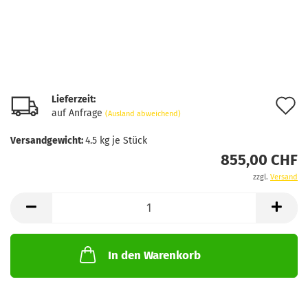
Lieferzeit:
A
auf Anfrage
(Ausland abweichend)
d
Versandgewicht:
4.5
kg je Stück
M
855,00 CHF
zzgl.
Versand
In den Warenkorb