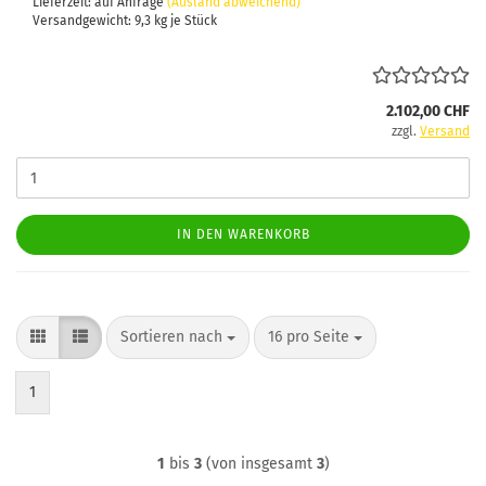
Lieferzeit: auf Anfrage
(Ausland abweichend)
Versandgewicht:
9,3
kg je Stück
2.102,00 CHF
zzgl.
Versand
IN DEN WARENKORB
Sortieren nach
pro Seite
Sortieren nach
16 pro Seite
1
1
bis
3
(von insgesamt
3
)