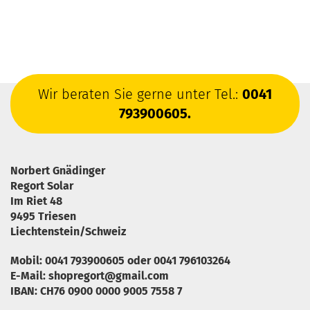
Wir beraten Sie gerne unter Tel.:
0041
793900605.
Norbert Gnädinger
Regort Solar
Im Riet 48
9495 Triesen
Liechtenstein/Schweiz
Mobil: 0041 793900605 oder 0041 796103264
E-Mail: shopregort@gmail.com
IBAN: CH76 0900 0000 9005 7558 7