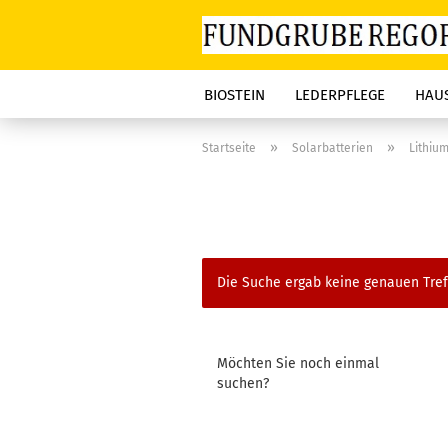
BIOSTEIN
LEDERPFLEGE
HAUS
»
»
Startseite
Solarbatterien
Lithiu
Die Suche ergab keine genauen Tref
MÖCHTEN
Möchten Sie noch einmal
SIE
suchen?
NOCH
EINMAL
SUCHEN?