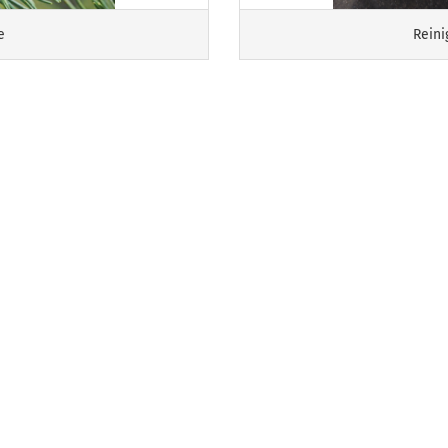
e
Reini