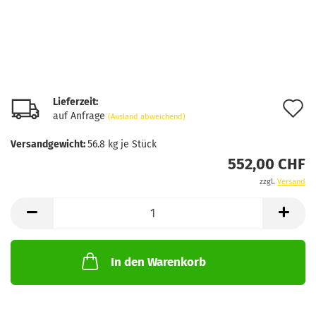
Lieferzeit:
A
auf Anfrage
(Ausland abweichend)
d
Versandgewicht:
56.8
kg je Stück
M
552,00 CHF
zzgl.
Versand
In den Warenkorb